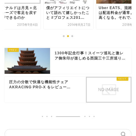
がアフィリエイトにつ
Uber EATS、混雑時に
マクドナルドは月見
て語れて嬉しかったこ
は配送料金が通常よりも
海道チーズで客足を
#ブロフェス201...
高くなる。それで...
ことができるのか
2014年8月27日
2018年8月8日
2015年
1300年記念行事！スイーツ巡礼と激レ
ア御朱印が楽しめる西国三十三所巡り...
圧力の分散で快適な機能性チェア
AKRACING PRO-X をレビュー...