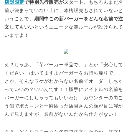
店舗限定
で特別先行販売がスタート
。もちろんまだ名
前が決まっていない上に、本格販売もされていないと
いうことで、
期間中この新バーガーをどんな名前で注
文してもいい
というユニークな謎ルールが設けられて
いますよ！
え？じゃあ、「芋バーガー単品で。」とか「安心して
ください、はいてますよバーガーをお持ち帰りで。」
とか、そんなワケがわからない名前でオーダーしちゃ
っていいの？いいんです！！勝手にアイドルの名前を
バーガーにしちゃってもいいわけ！カウンターの向こ
う側でポカ～ンと一瞬困った店員さんの顔が目に浮か
んで見えますが、名前がないんだから仕方がない！
さあ、どんなユニークな名前で注文したのか、注文し