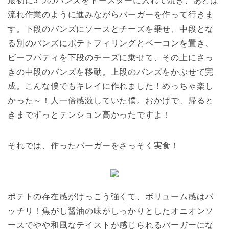
最初に3つのバンズをトースターに入れて焼き、あとは
流れ作業のように進みながらバーガーを作って行きま
す。下段のバンズにソースとチーズを乗せ、中段とな
る別のバンズにポテトフィリングとベーコンを置き、
ビーフパティを下段のチーズに乗せて、その上にさっ
きの中段のバンズを移動。上段のバンズをかぶせて完
成。こんな僕でもキレイに作れました！めっちゃ楽し
かった～！人一倍感激していた僕。おかげで、帰ると
きまでずっとテンション高かったですよ！
それでは、作ったバーガーをさっそく実食！
ポテトの存在感がけっこう強くて、ボリューム感はバ
ッチリ！焦がし醤油の味がしっかりとしたオニオンソ
ースでやや和風なテイストが感じられるバーガーにな