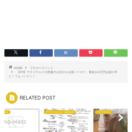
HOME
ブロガーイベント
【PR】マクドナルドの想像力が試される新バーガー、賞金142万円は誰の手
に！？よ～いドン！
RELATED POST
ィリエイト・広告ネタ
マクドナルド
マクドナルド