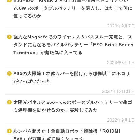
EcoFlow「RIVER 2 Pro」容量も価格もちょうどいい
768Whのポータブルバッテリーを購入し、はたして何に
使ってるのか
2023年9月7日
強力なMagsafeでのワイヤレス＆パススルー充電と、ス
タンドにもなるモバイルバッテリー「EZO Brick Series
Terminus」が超絶気に入ってる
2023年8月1日
PS5の大掃除！本体カバーを開けたら想像以上にホコリ
がいっぱいだった
2022年12月31日
太陽光パネルとEcoFlowのポータブルバッテリーで生ゴ
ミ処理機を動かせるのか、実験してみた
2022年9月1日
ルンバを超えた！全自動ロボット掃除機「ROIDMI
EVA」が万能すぎて軽くショック