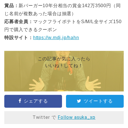
賞品：
新バーガー10年分相当の賞金142万3500円（同
じ名前が複数あった場合は抽選）
応募者全員：
マックフライポテトをS/M/L全サイズ150
円で購入できるクーポン
特設サイト：
https://w.mdj.jp/hahn
この記事が気に入ったら
いいね ! してね！
シェアする
ツイートする
Twitter で
Follow asuka_xp