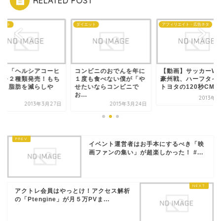
RELATED POST
エット
ダイエット
アフィリエイト・広告ネタ
王、「ヘルシアコーヒ
コンビニのおでんを年に
【動画】サッカーW
」を２種類発売！もち
１度も食べない僕が「や
豪州戦、ハーフタイ
ん、脂肪を減らしや
せたいならコンビニで
トヨタの120秒CM「.
.
お...
2013年
2013年3月27日
2015年3月24日
イベント運営者はお手本にするべき「映
画ファンの集い」が超楽しかった！ #...
アクトレ会員はやっとけ！アクセス解析
の「Ptengine」が月５万PVま...