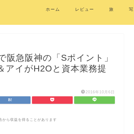
ホーム
レビュー
旅
写
で阪急阪神の「Sポイント」
＆アイがH2Oと資本業務提
2016年10月6日
告から収益を得ることがあります