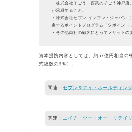
・株式会社そごう・西武のそごう神戸店、
が承継すること。
・株式会社セブン‐イレブン・ジャパン（以
進するポイントプログラム「S ポイント」
・その他両社の顧客にとってメリットの
資本提携内容としては、約57億円相当の
式総数の3％）。
関連：
セブン＆アイ・ホールディングス(
関連：
エイチ・ツー・オー リテイリング