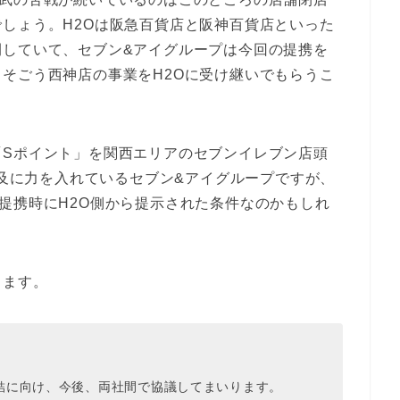
しょう。H2Oは阪急百貨店と阪神百貨店といった
開していて、セブン&アイグループは今回の提携を
そごう西神店の事業をH2Oに受け継いでもらうこ
「Sポイント」を関西エリアのセブンイレブン店頭
普及に力を入れているセブン&アイグループですが、
提携時にH2O側から提示された条件なのかもしれ
きます。
結に向け、今後、両社間で協議してまいります。