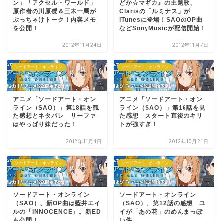
ン」「アクセル・ワールド」
どか☆マギカ』の主題歌、
原作者の川原礫＆三木一馬が
Clarisの「ルミナス」が
ぶっちゃけトーク！内容メモ
iTunesに登場！SAOのOP曲
を公開！
などSonyMusicが配信開始！
2012年11月24日
2012年11月7日
ソードアート・オンライン
ソードアート・オンライン
アニメ「ソードアート・オン
アニメ「ソードアート・オン
ライン（SAO）」第18話を観
ライン（SAO）」第16話を見
た感想とネタバレ リーファ
た感想 スタート直後のキリ
はやっぱり妹だった！
トが強すぎ！
2012年11月4日
2012年10月21日
ソードアート・オンライン
ソードアート・オンライン
ソードアート・オンライン
ソードアート・オンライン
（SAO）、新OP曲は藍井エイ
（SAO）、第12話の感想 ユ
ルの「INNOCENCE」。新ED
イが「あの花」のめんまっぽ
も公開！
い件