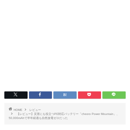
HOME
レビュー
【レビュー】災害にも役立つPD対応バッテリー「cheero Power Mountain」、
50,000mAhで半年経過も自然放電ゼロだった