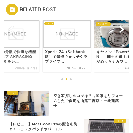
RELATED POST
Xperia
ム
ガジェット
力の分散で快適な機能
Xperia Z4（Softbank
キヤノン「PowerSh
ェア AKRACING
版）で妖怪ウォッチやラ
N」、開封の儀！ボ
O-X をレ...
ブライブ...
がめっちゃカワ...
2016年1月27日
2015年6月27日
2013年4
空き家探しのコツは？古民家をリフォー
ムしたご自宅を山路工務店・一級建築
士...
【レビュー】MacBook Proの変色を防
ぐ！トラックパッドやパームレ...