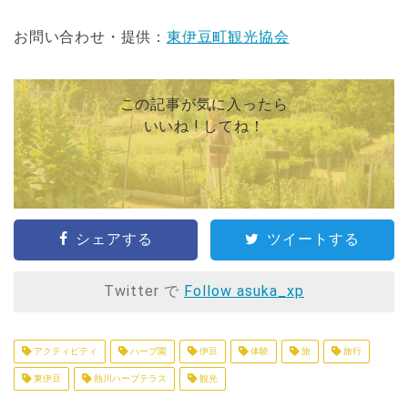
お問い合わせ・提供：
東伊豆町観光協会
この記事が気に入ったら
いいね ! してね！
シェアする
ツイートする
Twitter で
Follow asuka_xp
アクティビティ
ハーブ園
伊豆
体験
旅
旅行
東伊豆
熱川ハーブテラス
観光