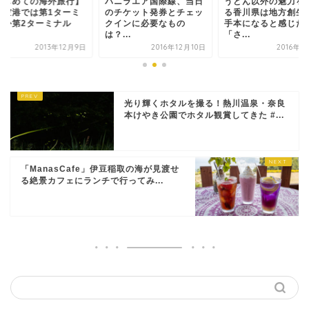
海外旅行】
バニラエア国際線、当日
うどん以外の魅力をつく
第1ターミ
のチケット発券とチェッ
る香川県は地方創生のお
ーミナル
クインに必要なもの
手本になると感じた
は？...
「さ...
か
013年12月9日
2016年12月10日
2016年2月2日
光り輝くホタルを撮る！熱川温泉・奈良
本けやき公園でホタル観賞してきた #...
「ManasCafe」伊豆稲取の海が見渡せ
る絶景カフェにランチで行ってみ...