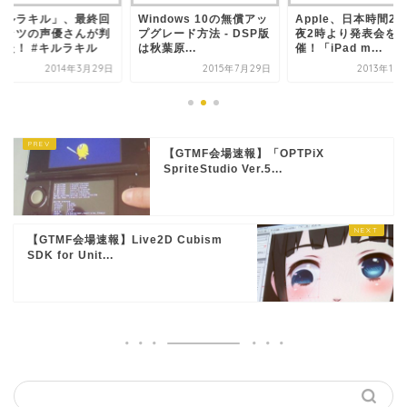
キルラキル」、最終回
Windows 10の無償アッ
Apple、日本時間2
ガッツの声優さんが判
プグレード方法 - DSP版
夜2時より発表会を
した！ #キルラキル
は秋葉原...
催！「iPad m...
2014年3月29日
2015年7月29日
2013年10
【GTMF会場速報】「OPTPiX
SpriteStudio Ver.5...
【GTMF会場速報】Live2D Cubism
SDK for Unit...