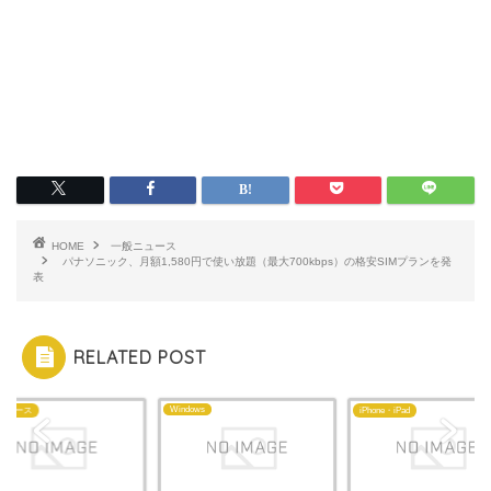
HOME
一般ニュース
パナソニック、月額1,580円で使い放題（最大700kbps）の格安SIMプランを発
表
RELATED POST
Windows
ニュース
iPhone・iPad