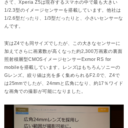
さて、Xperia Z5は現存するスマホの中で最も大きい
1/2.3型のイメージセンサーを搭載しています。他社は
1/2.6型だったり、1/3型だったりと、小さいセンサーな
んです。
実はZ4でも同サイズでしたが、この大きなセンサーに
加えてさらに画素数が高くなった約2,300万画素の裏面
照射積層型CMOSイメージセンサーExmor RS for
mobileを搭載しています。レンズはもちろんソニーの
Gレンズ。絞り値は光を多く集められるF2.0で、Z4で
は25mmでしたが、24mmと広角になり、約17％ワイド
な画角での撮影が可能になりました。