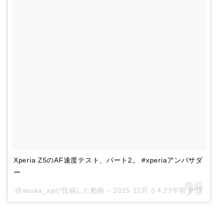
Xperia Z5のAF速度テスト、パート2。 #xperiaアンバサダ
ー
@asuka_xpが投稿した動画 –
2015 12月 3 4:23午前 PST