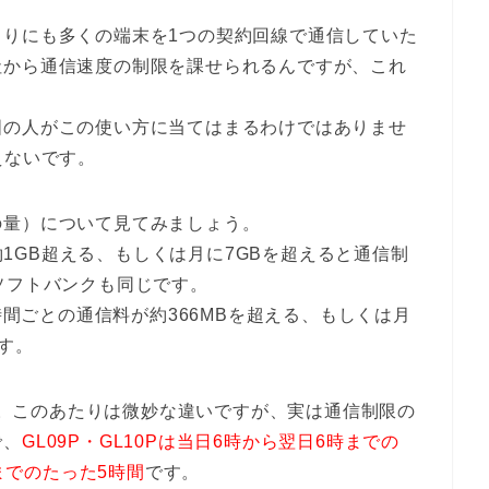
まりにも多くの端末を1つの契約回線で通信していた
社から通信速度の制限を課せられるんですが、これ
国の人がこの使い方に当てはまるわけではありませ
えないです。
の量）について見てみましょう。
が約1GB超える、もしくは月に7GBを超えると通信制
ソフトバンクも同じです。
4時間ごとの通信料が約366MBを超える、もしくは月
す。
Bか。このあたりは微妙な違いですが、実は通信制限の
で、
GL09P・GL10Pは当日6時から翌日6時までの
時までのたった5時間
です。