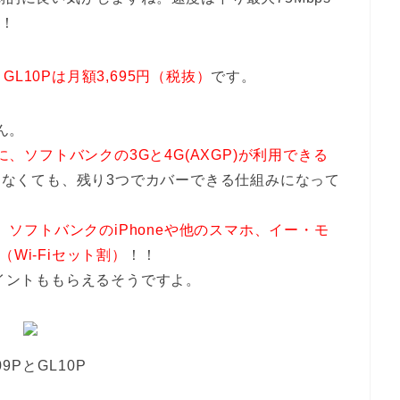
い！
・GL10Pは月額3,695円（税抜）
です。
ん。
に、ソフトバンクの3Gと4G(AXGP)が利用できる
がらなくても、残り3つでカバーできる仕組みになって
は、ソフトバンクのiPhoneや他のスマホ、イー・モ
Wi-Fiセット割）
！！
ポイントももらえるそうですよ。
09PとGL10P