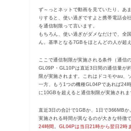
ず～っとネットで動画を見ていたり、あ
りすると、使い過ぎですよと携帯電話会
を通信制限って言います。
もちろん、使い過ぎがダメなだけで、全
ん。基準となる7GBをほとんどの人が超
ここで通信制限が実施される条件（通信
GL09P・GL10Pは直近3日間の通信量
限が実施されます。これはドコモやau、
一方、もう1つの機種GL04Pであれば2
に10GBを超えると通信制限が実施されま
直近3日の合計で1GBか、1日で366M
実施される時間が異なるのが大きな特徴
24時間
。
GL04Pは当日21時から翌日2