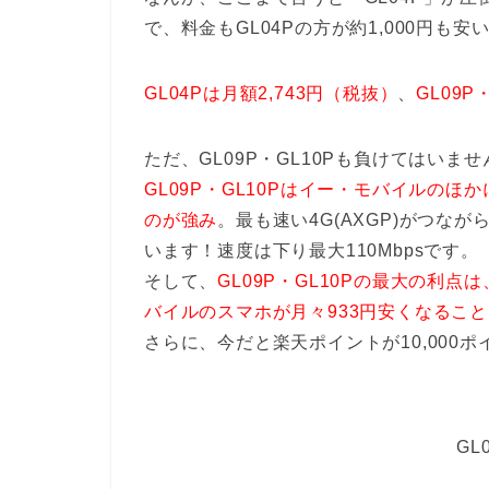
で、料金もGL04Pの方が約1,000円も安
GL04Pは月額2,743円（税抜）
、
GL09P
ただ、GL09P・GL10Pも負けてはいませ
GL09P・GL10Pはイー・モバイルのほか
のが強み
。最も速い4G(AXGP)がつな
います！速度は下り最大110Mbpsです。
そして、
GL09P・GL10Pの最大の利点
バイルのスマホが月々933円安くなること（
さらに、今だと楽天ポイントが10,000
GL