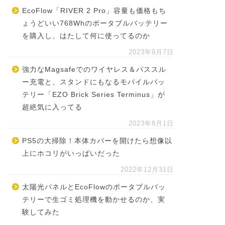
EcoFlow「RIVER 2 Pro」容量も価格もち
ょうどいい768Whのポータブルバッテリー
を購入し、はたして何に使ってるのか
2023年9月7日
強力なMagsafeでのワイヤレス＆パススル
ー充電と、スタンドにもなるモバイルバッ
テリー「EZO Brick Series Terminus」が
超絶気に入ってる
2023年8月1日
PS5の大掃除！本体カバーを開けたら想像以
上にホコリがいっぱいだった
2022年12月31日
太陽光パネルとEcoFlowのポータブルバッ
テリーで生ゴミ処理機を動かせるのか、実
験してみた