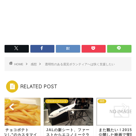
HOME
感想
透明性のある震災ボランティアへは快く支援したい
RELATED POST
ドナルド
ブロガーイベント
感想
ックチョコポテト
JALの新シート、ファー
また観たい！2015
“塩なし”のカスタマイ
ストからエコノミークラ
公開した映画で実際