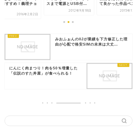
がおすすめ！義理チョ
スまで電源とUSB付...
て良かった作品ベスト.
.
2012年9月18日
2015年12
2016年2月2日
みおふぉんのIIJが業績を下方修正した理
由が心配で格安SIMの未来は大丈...
にんにく肉まつり！肉を50％増量した
「伝説のすた丼屋」が食べられる！